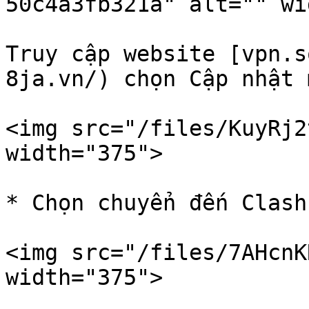
50c4a3fb321a" alt="" wi
Truy cập website [vpn.s
8ja.vn/) chọn Cập nhật 
<img src="/files/KuyRj2
width="375">

* Chọn chuyển đến Clash
<img src="/files/7AHcnK
width="375">
