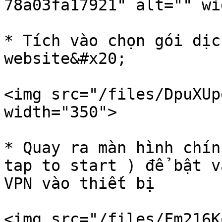
78a03fa17921" alt="" wi
* Tích vào chọn gói dịc
website&#x20;

<img src="/files/DpuXUp
width="350">

* Quay ra màn hình chín
tap to start ) để bật v
VPN vào thiết bị

<img src="/files/Fm216K