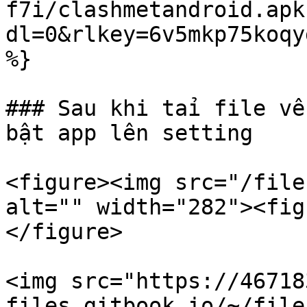
f7i/clashmetandroid.apk
dl=0&rlkey=6v5mkp75koqy
%}

### Sau khi taỉ file về
bật app lên setting

<figure><img src="/file
alt="" width="282"><fig
</figure>

<img src="https://46718
files.gitbook.io/~/file