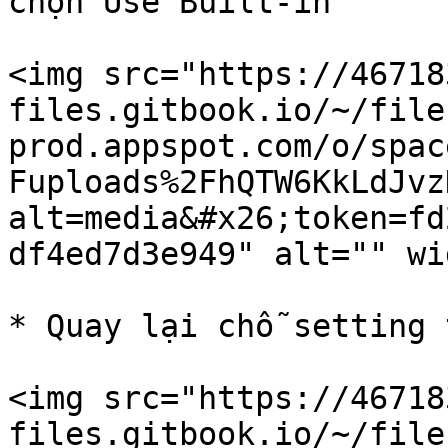
chọn Use Built-in

<img src="https://46718
files.gitbook.io/~/file
prod.appspot.com/o/spac
Fuploads%2FhQTW6KkLdJvz
alt=media&#x26;token=fd
df4ed7d3e949" alt="" wi
* Quay lại chỗ setting 
<img src="https://46718
files.gitbook.io/~/file