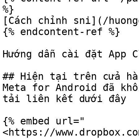
%}

[Cách chỉnh sni](/huong
{% endcontent-ref %}

Hướng dẫn cài đặt App C
## Hiện tại trên cửa hà
Meta for Android đã khô
tải liên kết dưới đây

{% embed url="
<https://www.dropbox.co