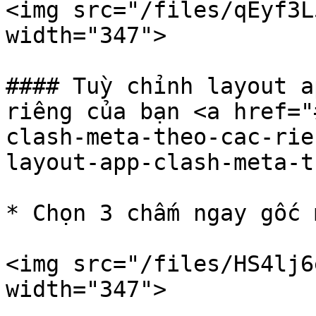
<img src="/files/qEyf3L
width="347">

#### Tuỳ chỉnh layout a
riêng của bạn <a href="
clash-meta-theo-cac-rie
layout-app-clash-meta-t
* Chọn 3 chấm ngay gốc 
<img src="/files/HS4lj6
width="347">
