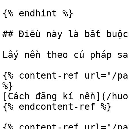
{% endhint %}

## Điều này là bắt buộc

Lấy nền theo cú pháp sa
{% content-ref url="/pa
%}

[Cách đăng kí nền](/huo
{% endcontent-ref %}

{% content-ref url="/pa