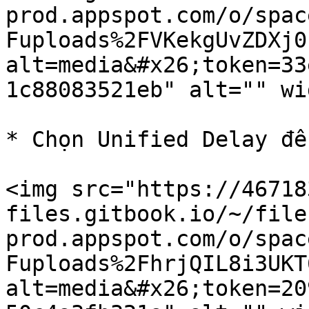
prod.appspot.com/o/spac
Fuploads%2FVKekgUvZDXj0
alt=media&#x26;token=33
1c88083521eb" alt="" wi
* Chọn Unified Delay để
<img src="https://46718
files.gitbook.io/~/file
prod.appspot.com/o/spac
Fuploads%2FhrjQIL8i3UKT
alt=media&#x26;token=20