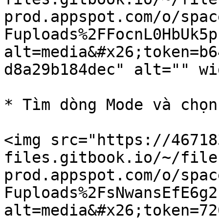
prod.appspot.com/o/spac
Fuploads%2FFocnL0HbUk5p
alt=media&#x26;token=b6
d8a29b184dec" alt="" wi
* Tìm dòng Mode và chọn
<img src="https://46718
files.gitbook.io/~/file
prod.appspot.com/o/spac
Fuploads%2FsNwansEfE6g2
alt=media&#x26;token=72