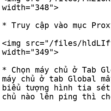
width="348">

* Truy cập vào mục Prox
<img src="/files/hldLIf
width="349">

* Chọn máy chủ ở Tab Gl
máy chủ ở tab Global mấ
biểu tượng hình tia sét
chủ nào lên ping thì ch