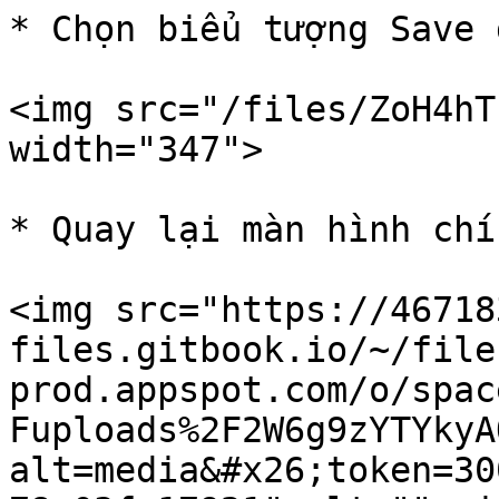
* Chọn biểu tượng Save 
<img src="/files/ZoH4hT
width="347">

* Quay lại màn hình chí
<img src="https://46718
files.gitbook.io/~/file
prod.appspot.com/o/spac
Fuploads%2F2W6g9zYTYkyA
alt=media&#x26;token=30