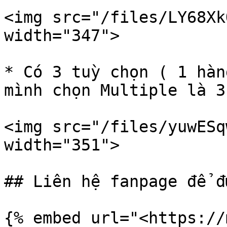
<img src="/files/LY68Xk
width="347">

* Có 3 tuỳ chọn ( 1 hàn
mình chọn Multiple là 3
<img src="/files/yuwESq
width="351">

## Liên hệ fanpage để đ