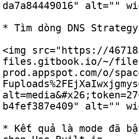
da7a84449016" alt="" wi
* Tìm dòng DNS Strategy
<img src="https://46718
files.gitbook.io/~/file
prod.appspot.com/o/spac
Fuploads%2FEjXaIwxjgmys
alt=media&#x26;token=27
b4fef387e409" alt="" wi
* Kết quả là mode đã bậ