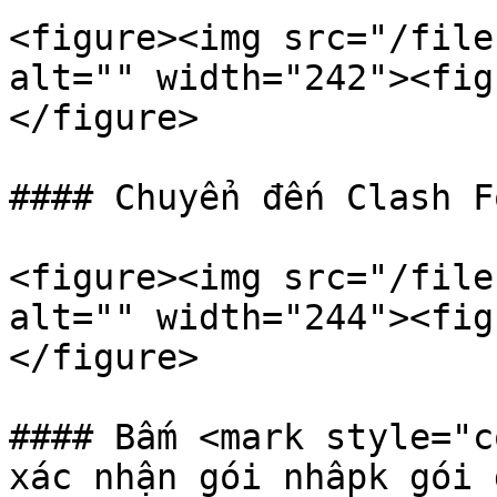
<figure><img src="/file
alt="" width="242"><fig
</figure>

#### Chuyển đến Clash F
<figure><img src="/file
alt="" width="244"><fig
</figure>

#### Bấm <mark style="c
xác nhận gói nhâpk gói 