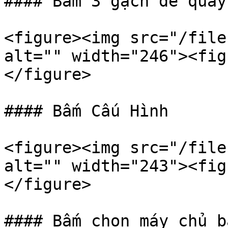
#### Bấm 3 gạch để quay
<figure><img src="/file
alt="" width="246"><fig
</figure>

#### Bấm Cấu Hình

<figure><img src="/file
alt="" width="243"><fig
</figure>

#### Bấm chọn máy chủ b