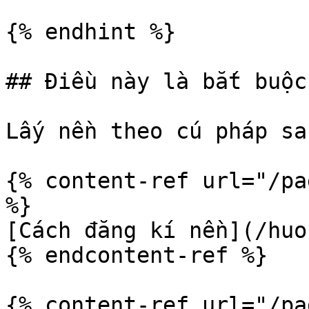
{% endhint %}

## Điều này là bắt buộc

Lấy nền theo cú pháp sa
{% content-ref url="/pa
%}

[Cách đăng kí nền](/huo
{% endcontent-ref %}

{% content-ref url="/pa