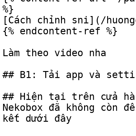
%}

[Cách chỉnh sni](/huong
{% endcontent-ref %}

Làm theo video nha

## B1: Tải app và settin
## Hiện tại trên cửa hà
Nekobox đã không còn để
kết dưới đây
