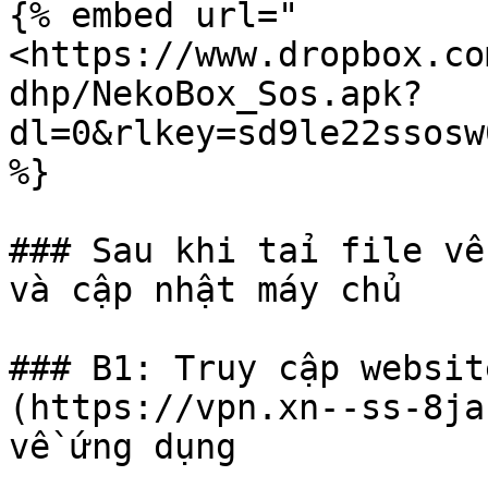
{% embed url="
<https://www.dropbox.co
dhp/NekoBox_Sos.apk?
dl=0&rlkey=sd9le22ssosw
%}

### Sau khi taỉ file về
và cập nhật máy chủ

### B1: Truy cập websit
(https://vpn.xn--ss-8ja
về ứng dụng
