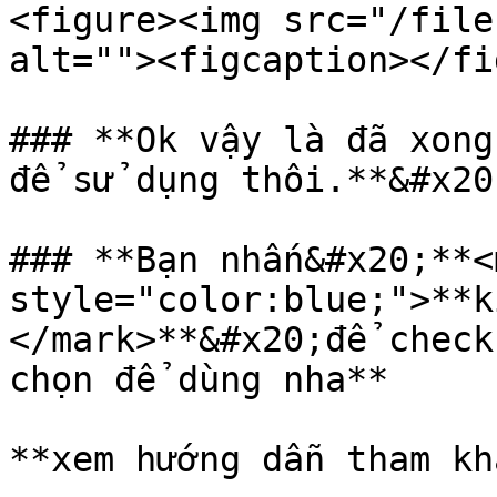
<figure><img src="/file
alt=""><figcaption></fi
### **Ok vậy là đã xong
để sử dụng thôi.**&#x20;
### **Bạn nhấn&#x20;**<m
style="color:blue;">**k
</mark>**&#x20;để check
chọn để dùng nha**

**xem hướng dẫn tham kh