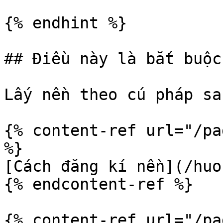
{% endhint %}

## Điều này là bắt buộc

Lấy nền theo cú pháp sa
{% content-ref url="/pa
%}

[Cách đăng kí nền](/huo
{% endcontent-ref %}

{% content-ref url="/pa