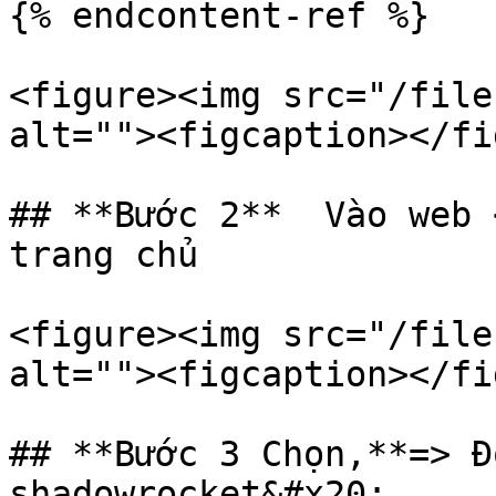
{% endcontent-ref %}

<figure><img src="/file
alt=""><figcaption></fi
## **Bước 2**  Vào web 
trang chủ

<figure><img src="/file
alt=""><figcaption></fi
## **Bước 3 Chọn,**=> Đ
shadowrocket&#x20;
