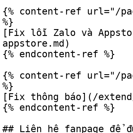
{% content-ref url="/pa
%}

[Fix lỗi Zalo và Appsto
appstore.md)

{% endcontent-ref %}

{% content-ref url="/pa
%}

[Fix thông báo](/extend
{% endcontent-ref %}

## Liên hệ fanpage để đ