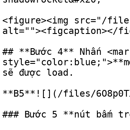
<figure><img src="/file
alt=""><figcaption></fi
## **Bước 4** Nhấn <mark
style="color:blue;">**m
sẽ được load.

**B5**![](/files/6O8p0T
### Bước 5 **nút bấm tr