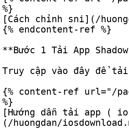
%}

[Cách chỉnh sni](/huong
{% endcontent-ref %}

**Bước 1 Tải App Shadow
Truy cập vào đây để tải
{% content-ref url="/pa
%}

[Hướng dẫn tải app ( io
(/huongdan/iosdownload.m