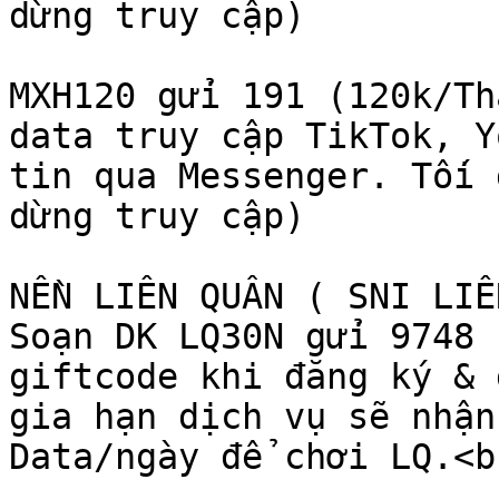
dừng truy cập)

MXH120 gửi 191 (120k/Th
data truy cập TikTok, Y
tin qua Messenger. Tối 
dừng truy cập)

NỀN LIÊN QUÂN ( SNI LIÊ
Soạn DK LQ30N gửi 9748 
giftcode khi đăng ký & 
gia hạn dịch vụ sẽ nhận