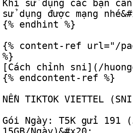
Khi sử dụng các bạn cần
sử dụng được mạng nhé&#x
{% endhint %}

{% content-ref url="/pa
%}

[Cách chỉnh sni](/huong
{% endcontent-ref %}

NỀN TIKTOK VIETTEL (SNI
Gói Ngày: T5K gửi 191 (
15GB/Ngày)&#x20;
