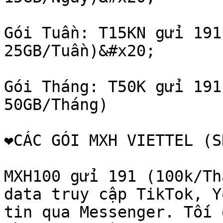
Gói Tuần: T15KN gửi 191
25GB/Tuần)&#x20;

Gói Tháng: T50K gửi 191
50GB/Tháng)

❤️CÁC GÓI MXH VIETTEL (S
MXH100 gửi 191 (100k/Th
data truy cập TikTok, Y
tin qua Messenger. Tối 