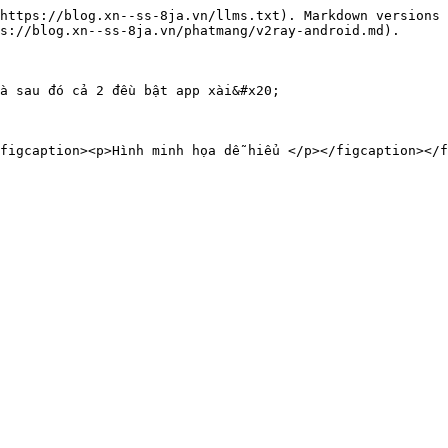
https://blog.xn--ss-8ja.vn/llms.txt). Markdown versions 
s://blog.xn--ss-8ja.vn/phatmang/v2ray-android.md).

à sau đó cả 2 đều bật app xài&#x20;
