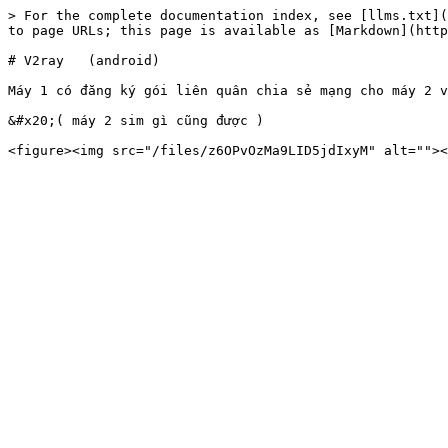
> For the complete documentation index, see [llms.txt](
to page URLs; this page is available as [Markdown](http
# V2ray   (android)

Máy 1 có đăng ký gói liên quân chia sẻ mạng cho máy 2 v
&#x20;( máy 2 sim gì cũng được )
